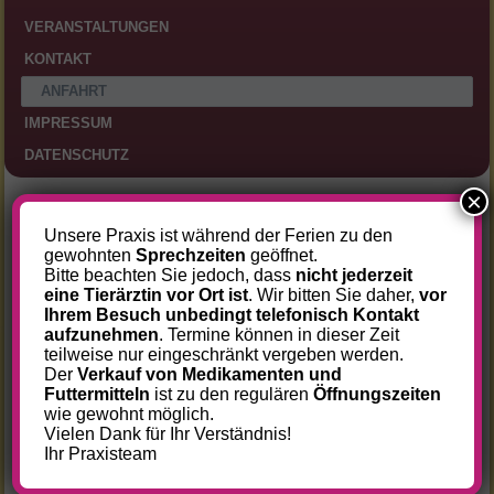
VERANSTALTUNGEN
KONTAKT
ANFAHRT
IMPRESSUM
DATENSCHUTZ
×
Öffnungszeiten
Unsere Praxis ist während der Ferien zu den
gewohnten
Sprechzeiten
geöffnet.
Unsere Öffnungszeiten sind:
Bitte beachten Sie jedoch, dass
nicht jederzeit
eine Tierärztin vor Ort ist
. Wir bitten Sie daher,
vor
Ihrem Besuch unbedingt telefonisch Kontakt
Montag
09.00 – 18.00 Uhr
aufzunehmen
. Termine können in dieser Zeit
Dienstag
10.00 – 18.00 Uhr
teilweise nur eingeschränkt vergeben werden.
Der
Verkauf von Medikamenten und
Mittwoch
10.00 – 18.00 Uhr
Futtermitteln
ist zu den regulären
Öffnungszeiten
Donnerstag
09.00 – 13.00 Uhr
wie gewohnt möglich.
Vielen Dank für Ihr Verständnis!
Freitag
09.00 – 18.00 Uhr
Ihr Praxisteam
Samstag
09.00 – 13:00 Uhr