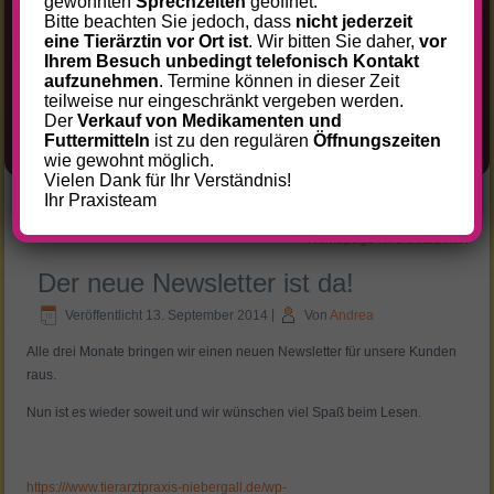
gewohnten
Sprechzeiten
geöffnet.
Bitte beachten Sie jedoch, dass
nicht jederzeit
VERANSTALTUNGEN
eine Tierärztin vor Ort ist
. Wir bitten Sie daher,
vor
KONTAKT
Ihrem Besuch unbedingt telefonisch Kontakt
aufzunehmen
. Termine können in dieser Zeit
ANFAHRT
teilweise nur eingeschränkt vergeben werden.
Der
Verkauf von Medikamenten und
IMPRESSUM
Futtermitteln
ist zu den regulären
Öffnungszeiten
DATENSCHUTZ
wie gewohnt möglich.
Vielen Dank für Ihr Verständnis!
Ihr Praxisteam
Vorbereitungskurs zum Sachkundenachweis
»
«
Homepage wird bearbeitet
Der neue Newsletter ist da!
Veröffentlicht
13. September 2014
|
Von
Andrea
Alle drei Monate bringen wir einen neuen Newsletter für unsere Kunden
raus.
Nun ist es wieder soweit und wir wünschen viel Spaß beim Lesen.
https:///www.tierarztpraxis-niebergall.de/wp-