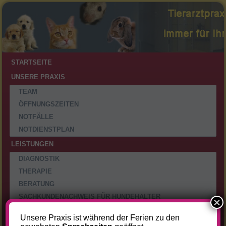
STARTSEITE
UNSERE PRAXIS
TEAM
ÖFFNUNGSZEITEN
NOTFÄLLE
NOTDIENSTPLAN
LEISTUNGEN
DIAGNOSTIK
THERAPIE
BERATUNG
SACHKUNDENACHWEIS FÜR HUNDEHALTER
×
GEBÜHREN
Unsere Praxis ist während der Ferien zu den
RUND UMS TIER