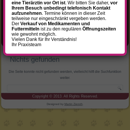
eine Tierärztin vor Ort ist
. Wir bitten Sie daher,
vor
VERANSTALTUNGEN
Ihrem Besuch unbedingt telefonisch Kontakt
aufzunehmen
. Termine können in dieser Zeit
KONTAKT
teilweise nur eingeschränkt vergeben werden.
Der
Verkauf von Medikamenten und
ANFAHRT
Futtermitteln
ist zu den regulären
Öffnungszeiten
IMPRESSUM
wie gewohnt möglich.
Vielen Dank für Ihr Verständnis!
DATENSCHUTZ
Ihr Praxisteam
Nichts gefunden
Die Seite konnte nicht gefunden werden, vielleicht hilft die Suchfunktion
weiter.
Copyright © 2013. All Rights Reserved.
Designed by
Martin Zieroth
.