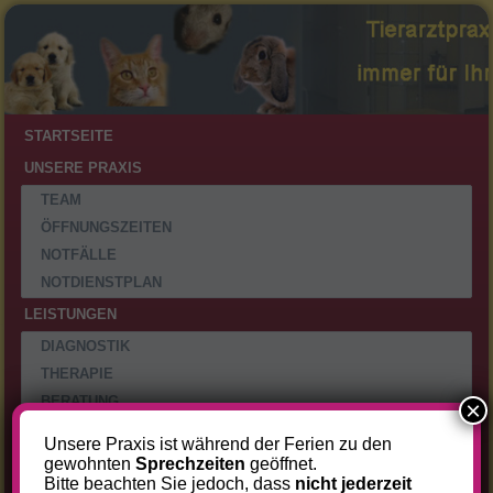
STARTSEITE
UNSERE PRAXIS
TEAM
ÖFFNUNGSZEITEN
NOTFÄLLE
NOTDIENSTPLAN
LEISTUNGEN
DIAGNOSTIK
THERAPIE
BERATUNG
×
SACHKUNDENACHWEIS FÜR HUNDEHALTER
Unsere Praxis ist während der Ferien zu den
GEBÜHREN
gewohnten
Sprechzeiten
geöffnet.
Bitte beachten Sie jedoch, dass
nicht jederzeit
RUND UMS TIER